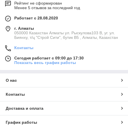
Рейтинг не сформирован
временного или аварийного отопления объектов
Менее 5 отзывов за последний год
поддержания оптимальной температуры для
Работает с 28.08.2020
оборудования и материалов
промышленного строительства и монтажа
г. Алматы
050000 Казахстан Алматы ул. Рыскулова103 В, уг. ул.
инженерных систем
Биянху, т/ц "Строй Сити", бутик В5 , Алматы, Казахстан
Почему выбирают Termocity.kz
Контакты
широкий ассортимент промышленных калориферов,
Сегодня работает с 09:00 до 17:30
тепловых пушек и конвекторов
Показать весь график работы
консультации специалистов по подбору
оборудования под конкретные задачи
доставка по всему Казахстану
О нас
сертифицированное оборудование от проверенных
производителей
Контакты
оптовые поставки для предприятий и строительных
компаний
Доставка и оплата
График работы