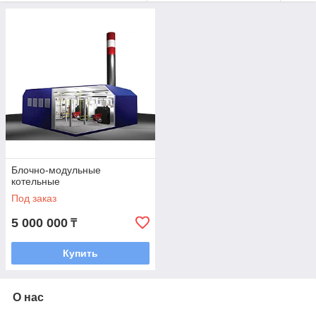
стабильную температуру и защиту оборудования от
переохлаждения.
Преимущества промышленного
теплового оборудования
Высокая мощность и производительность
—
быстро прогревает большие площади
Надёжность и долговечность
— рассчитано на
длительную работу в тяжелых условиях
Универсальное применение
— обогрев заводов,
цехов, складов, торговых и спортивных объектов
Блочно-модульные
котельные
Энергоэффективность
— современные модели
Под заказ
экономят электроэнергию и топливо
Простота эксплуатации
— легкая установка и
5 000 000
₸
настройка под любые условия
Купить
Применение
Промышленное тепловое оборудование используется для:
О нас
обогрева производственных помещений, складов и
ангаров