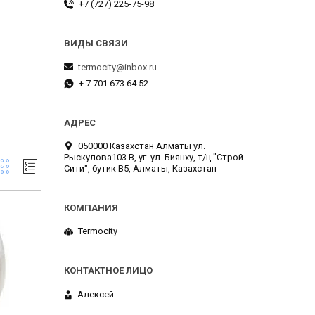
+7 (727) 225-75-98
termocity@inbox.ru
+ 7 701 673 64 52
050000 Казахстан Алматы ул.
Рыскулова103 В, уг. ул. Биянху, т/ц "Строй
Сити", бутик В5, Алматы, Казахстан
Termocity
Алексей