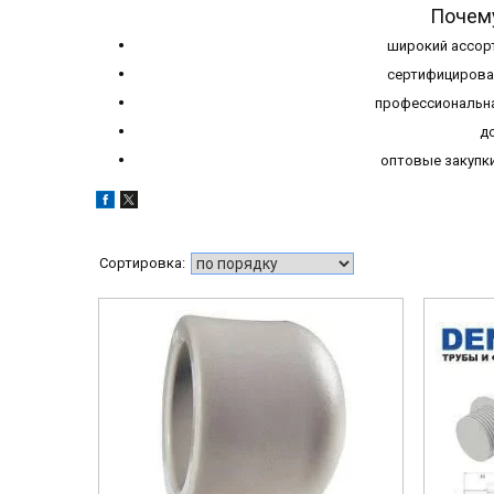
Почему
широкий ассорт
сертифицирова
профессиональна
до
оптовые закупк
1-005