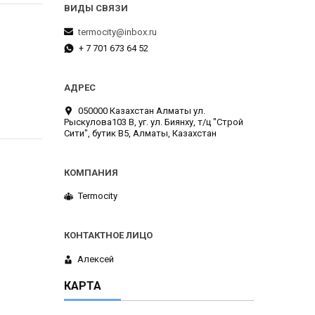
termocity@inbox.ru
+ 7 701 673 64 52
050000 Казахстан Алматы ул.
Рыскулова103 В, уг. ул. Биянху, т/ц "Строй
Сити", бутик В5, Алматы, Казахстан
Termocity
Алексей
КАРТА