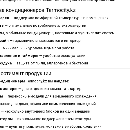
а кондиционеров Termocity.kz
огрев
— поддержка комфортной температуры в помещениях
ть
— оптимальное потребление электроэнергии
мы, мобильные кондиционеры, настенные и мультисплит-системы
зайн
— гармонично вписываются в интерьер
— минимальный уровень шума при работе
равление и таймеры
— удобство эксплуатации
оздуха
— защита от пыли, аллергенов и бактерий
сортимент продукции
ондиционеры
Termocity.kz вы найдете:
иционеры
— для отдельных комнат и квартир
ры
— переносные модели для временного охлаждения
ьные для дома, офиса или коммерческих помещений
— несколько внутренних блоков на один внешний
ртором
— экономичное поддержание температуры
ры
— пульты управления, монтажные наборы, крепления