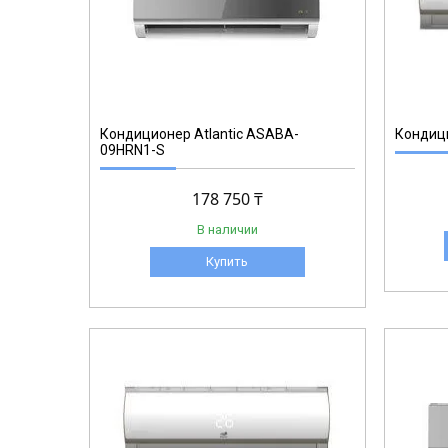
Кондиционер Аtlantic ASABA-
Кондици
09HRN1-S
178 750 ₸
В наличии
Купить