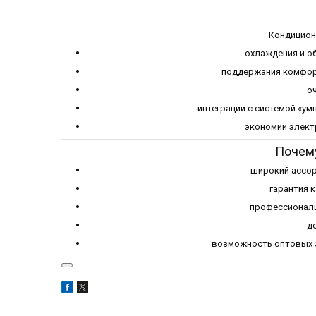
Кондицион
охлаждения и о
поддержания комфорт
о
интеграции с системой «у
экономии элект
Почему
широкий ассор
гарантия 
профессиональ
до
возможность оптовых з