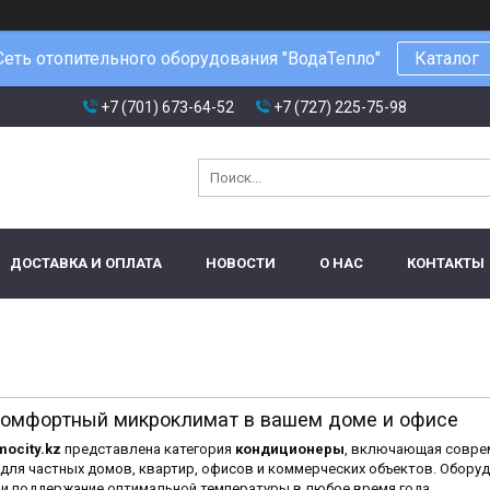
Сеть отопительного оборудования "ВодаТепло"
Каталог
+7 (701) 673-64-52
+7 (727) 225-75-98
ДОСТАВКА И ОПЛАТА
НОВОСТИ
О НАС
КОНТАКТЫ
 комфортный микроклимат в вашем доме и офисе
mocity.kz
представлена категория
кондиционеры
, включающая совре
для частных домов, квартир, офисов и коммерческих объектов. Обору
 и поддержание оптимальной температуры в любое время года.