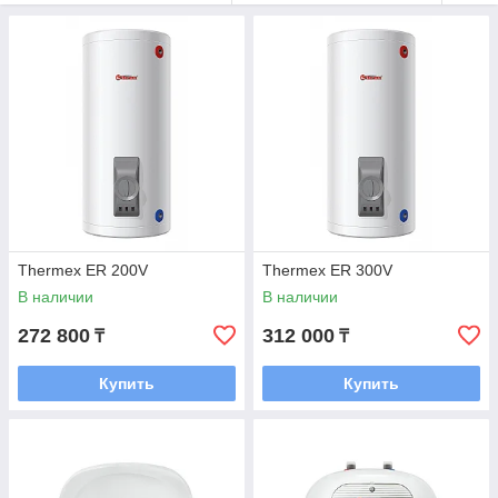
могли наслаждаться комфортом вашего дома в кратчайшие
сроки.
Не оставляйте свой дом без надежного и эффективного
водонагревателя. Покупайте с уверенностью на TermoCity.kz
– вашем надежном партнере в создании теплой и уютной
обстановки в вашем доме.
Thermex ER 200V
Thermex ER 300V
В наличии
В наличии
272 800
312 000
₸
₸
Купить
Купить