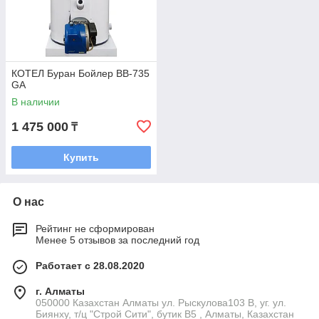
Купить напольный газовый котел
Cronos в Казахстане
В каталоге
Termocity.kz
вы можете купить напольные
газовые котлы Cronos по выгодной цене с гарантией
КОТЕЛ Буран Бойлер BB-735
производителя. Мы предлагаем профессиональную
GA
консультацию, помощь в выборе оборудования и быструю
В наличии
доставку по Казахстану.
1 475 000
₸
Выбирайте надежные решения для отопления — газовые
напольные котлы Cronos обеспечат комфорт, экономичность
и стабильную работу системы отопления на долгие годы.
Купить
✅ В тексте уже учтены ключевые запросы:
напольные газовые котлы
О нас
газовый котел Cronos
Рейтинг не сформирован
купить газовый котел
Менее 5 отзывов за последний год
напольный котел для отопления
Работает с 28.08.2020
газовые котлы Казахстан
г. Алматы
050000 Казахстан Алматы ул. Рыскулова103 В, уг. ул.
Биянху, т/ц "Строй Сити", бутик В5 , Алматы, Казахстан