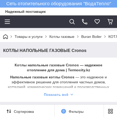
Сеть отопительного оборудования "ВодаТепло"
Надежный поставщик
Товары и услуги
Котлы газовые
Buran Boiler
КОТ
КОТЛЫ НАПОЛЬНЫЕ ГАЗОВЫЕ Cronos
Котлы напольные газовые Cronos — надежное
отопление для дома | Termocity.kz
Напольные газовые котлы Cronos
— это надежное и
эффективное решение для отопления частных домов,
коттеджей, коммерческих помещений и производственных
объектов. В интернет-магазине
Termocity.kz
представлен
Показать всё
широкий ассортимент котлов Cronos с различной
мощностью, подходящих для систем отопления разных
типов.
Сортировка
0
Фильтры
Преимущества напольных газовых