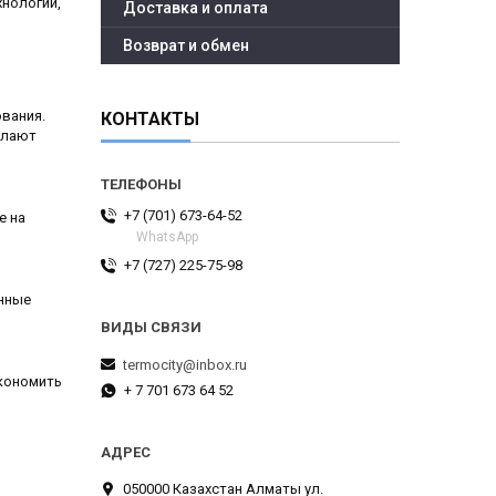
хнологий,
Доставка и оплата
Возврат и обмен
вания.
КОНТАКТЫ
елают
+7 (701) 673-64-52
е на
WhatsApp
+7 (727) 225-75-98
енные
termocity@inbox.ru
экономить
+ 7 701 673 64 52
,
050000 Казахстан Алматы ул.