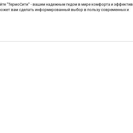
айте "ТермоСити" - вашим надежным гидом в мире комфорта и эффектив
может вам сделать информированный выбор в пользу современных и