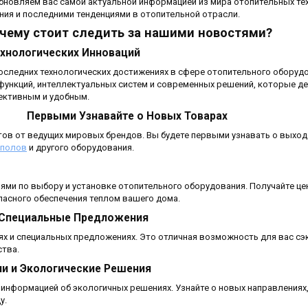
бновляем вас самой актуальной информацией из мира отопительных те
ия и последними тенденциями в отопительной отрасли.
чему стоит следить за нашими новостями?
ехнологических Инноваций
следних технологических достижениях в сфере отопительного оборудо
 функций, интеллектуальных систем и современных решений, которые д
ективным и удобным.
Первыми Узнавайте о Новых Товарах
в от ведущих мировых брендов. Вы будете первыми узнавать о выход
 полов
и другого оборудования.
ями по выбору и установке отопительного оборудования. Получайте ц
пасного обеспечения теплом вашего дома.
 Специальные Предложения
ях и специальных предложениях. Это отличная возможность для вас с
ства.
и и Экологические Решения
 информацией об экологичных решениях. Узнайте о новых направлениях
у.