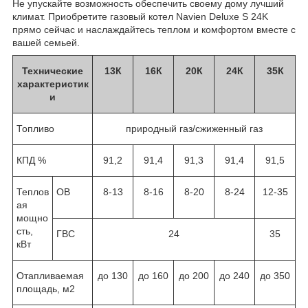
Не упускайте возможность обеспечить своему дому лучший
климат. Приобретите газовый котел Navien Deluxe S 24K
прямо сейчас и наслаждайтесь теплом и комфортом вместе с
вашей семьей.
Технические
13
К
16
К
20
К
24
К
35К
характеристик
и
Топливо
природный газ/сжиженный газ
КПД %
91,2
91,4
91,3
91,4
91,5
Теплов
ОВ
8-13
8-16
8-20
8-24
12-35
ая
мощно
сть,
ГВС
24
35
кВт
Отапливаемая
до 130
до 160
до 200
до 240
до 350
площадь, м2