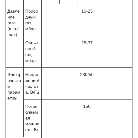
Давле
Приро
10-25
ние
дный
газа
газ,
(min /
мбар
max)
Сжиже
28-37
нный
газ,
мбар
Электр
Напря
230/50
ически
жение/
е
частот
парам
а, В/Гц
етры
Потре
150
бляем
ая
мощно
сть, Вт