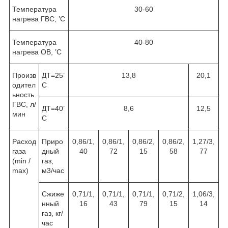
Температура
30-60
нагрева ГВС, ’С
Температура
40-80
нагрева ОВ, ’С
Произв
ДТ=25’
13,8
20,1
одител
С
ьность
ГВС, л/
ДТ=40’
8,6
12,5
мин
С
Расход
Приро
0,86/1,
0,86/1,
0,86/2,
0,86/2,
1,27/3,
газа
дный
40
72
15
58
77
(min /
газ,
max)
м
3
/час
Сжиже
0,71/1,
0,71/1,
0,71/1,
0,71/2,
1,06/3,
нный
16
43
79
15
14
газ, кг/
час