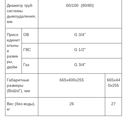
Диаметр труб
60/100 (80/80)
системы
дымоудаления,
мм
Присо
ОВ
G 3/4"
единит
ельны
ГВС
G 1/2"
е
разме
ры,
Газ
G 3/4"
дюйм
Габаритные
665х400х255
665х44
размеры
0х255
(ВхШхГ), мм
Вес (без воды),
26
27
кг