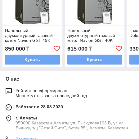
Напольный
Напольный
Газо
двухконтурный газовый
двухконтурный газовый
Delu
котел Navien GST 49K
котел Navien GST 40K
850 000
615 000
330
₸
₸
Купить
Купить
О нас
Рейтинг не сформирован
Менее 5 отзывов за последний год
Работает с 28.08.2020
г. Алматы
050000 Казахстан Алматы ул. Рыскулова103 В, уг. ул.
Биянху, т/ц "Строй Сити", бутик В5 , Алматы, Казахстан