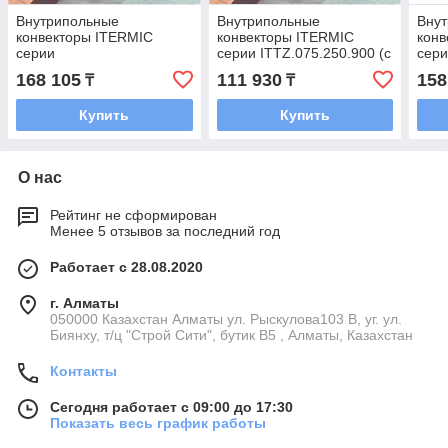
Внутрипольные
Внутрипольные
Вну
конвекторы ITERMIC
конвекторы ITERMIC
конв
серии
серии ITTZ.075.250.900 (с
сер
ITTZ.075.250.1500(с
естественной конвекцией)
ITTZ
168 105
111 930
158
₸
₸
естественной конвекцией)
есте
Купить
Купить
О нас
Рейтинг не сформирован
Менее 5 отзывов за последний год
Работает с 28.08.2020
г. Алматы
050000 Казахстан Алматы ул. Рыскулова103 В, уг. ул.
Биянху, т/ц "Строй Сити", бутик В5 , Алматы, Казахстан
Контакты
Сегодня работает с 09:00 до 17:30
Показать весь график работы