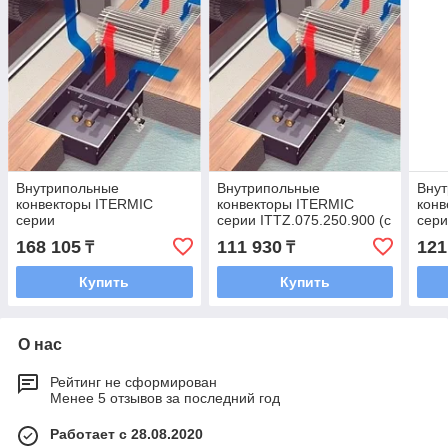
Внутрипольные
Внутрипольные
Вну
конвекторы ITERMIC
конвекторы ITERMIC
конв
серии
серии ITTZ.075.250.900 (с
сери
ITTZ.075.250.1500(с
естественной конвекцией)
(с е
168 105
111 930
121
₸
₸
естественной конвекцией)
конв
Купить
Купить
О нас
Рейтинг не сформирован
Менее 5 отзывов за последний год
Работает с 28.08.2020