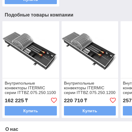
Подобные товары компании
Внутрипольные
Внутрипольные
Вну
конвекторы ITERMIC
конвекторы ITERMIC
конв
серии ITTBZ.075.250.1100
серии ITTBZ.075.250.1200
сери
(с принудительной
(с принудительной
(с п
162 225
220 710
257
₸
₸
конвекцией)
конвекцией)
конв
Купить
Купить
О нас