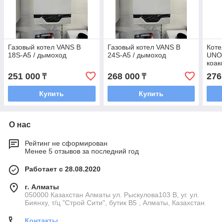
Газовый котел VANS B
Газовый котел VANS B
Коте
18S-A5 / дымоход
24S-A5 / дымоход
UNO 
коа
251 000
268 000
276
₸
₸
Купить
Купить
О нас
Рейтинг не сформирован
Менее 5 отзывов за последний год
Работает с 28.08.2020
г. Алматы
050000 Казахстан Алматы ул. Рыскулова103 В, уг. ул.
Биянху, т/ц "Строй Сити", бутик В5 , Алматы, Казахстан
Контакты