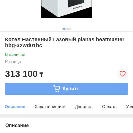
Котел Настенный Газовый planas heatmaster
hbg-32wd01bc
В наличии
Розница
313 100
₸
Купить
Описание
Характеристики
Доставка
Оплата
Усл
Описание