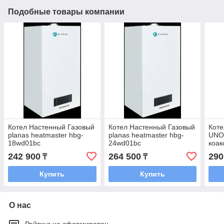
Подобные товары компании
Котел Настенный Газовый
Котел Настенный Газовый
Коте
planas heatmaster hbg-
planas heatmaster hbg-
UNO 
18wd01bc
24wd01bc
коа
242 900
264 500
290
₸
₸
Купить
Купить
О нас