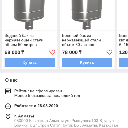
Водяной бак из
Водяной бак из
Банн
нержавеющей стали
нержавеющей стали
квт 
объем 50 литров
объем 80 литров
6–15
68 000
78 000
130
₸
₸
Купить
Купить
О нас
Рейтинг не сформирован
Менее 5 отзывов за последний год
Работает с 28.08.2020
г. Алматы
050000 Казахстан Алматы ул. Рыскулова103 В, уг. ул.
Биянху, т/ц "Строй Сити", бутик В5 , Алматы, Казахстан