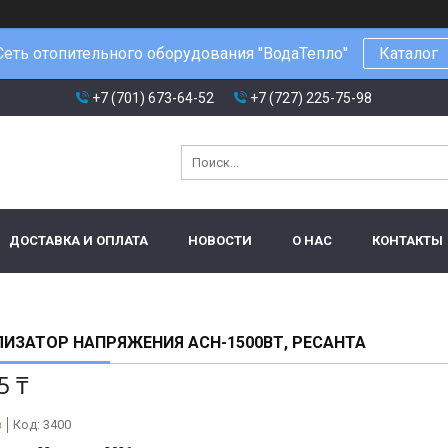
Сеть отопительного оборудования "ВодаТепло"
Каталог
+7 (701) 673-64-52
+7 (727) 225-75-98
ДОСТАВКА И ОПЛАТА
НОВОСТИ
О НАС
КОНТАКТЫ
ИЗАТОР НАПРЯЖЕНИЯ ACH-1500ВТ, РЕСАНТА
5 ₸
з
Код:
3400