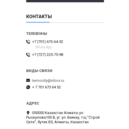
КОНТАКТЫ
+7 (701) 673-64-52
WhatsApp
+7 (727) 225-75-98
termocity@inbox.ru
+ 7 701 673 64 52
050000 Казахстан Алматы ул.
Рыскулова103 В, уг. ул. Биянху, т/ц "Строй
Сити", бутик В5, Алматы, Казахстан