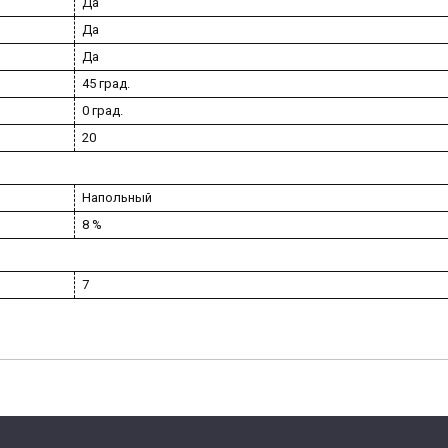
Да
Да
Да
45 град.
0 град.
20
Напольный
8 %
7