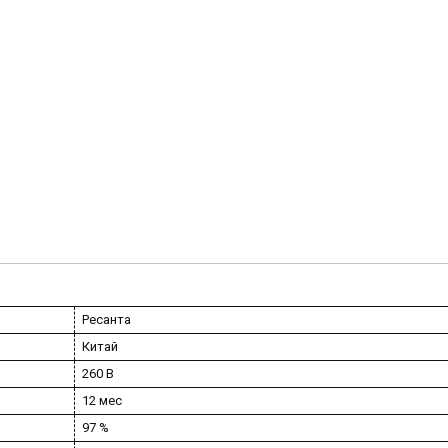
Ресанта
Китай
260 В
12 мес
97 %