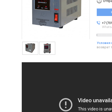
Отпра
+7 (70
Whats
возврат т