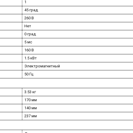
1
45 град.
260 В
Нет
0 град.
5 мс
160 В
1.5 кВт
Электромагнитный
50 Гц
3.53 кг
170 мм
140 мм
237 мм