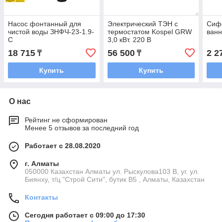
Насос фонтанный для
Электрический ТЭН с
Сифо
чистой воды ЗНФЧ-23-1.9-
термостатом Kospel GRW
ван
С
3,0 кВт. 220 В
18 715
56 500
2 2
₸
₸
Купить
Купить
О нас
Рейтинг не сформирован
Менее 5 отзывов за последний год
Работает с 28.08.2020
г. Алматы
050000 Казахстан Алматы ул. Рыскулова103 В, уг. ул.
Биянху, т/ц "Строй Сити", бутик В5 , Алматы, Казахстан
Контакты
Сегодня работает с 09:00 до 17:30