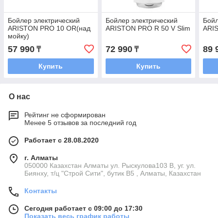
Бойлер электрический
Бойлер электрический
Бойл
ARISTON PRO 10 OR(над
ARISTON PRO R 50 V Slim
ARIS
мойку)
57 990
72 990
89 
₸
₸
Купить
Купить
О нас
Рейтинг не сформирован
Менее 5 отзывов за последний год
Работает с 28.08.2020
г. Алматы
050000 Казахстан Алматы ул. Рыскулова103 В, уг. ул.
Биянху, т/ц "Строй Сити", бутик В5 , Алматы, Казахстан
Контакты
Сегодня работает с 09:00 до 17:30
Показать весь график работы