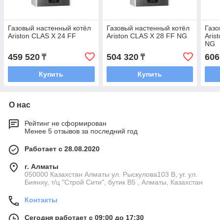
Газовый настенный котёл
Газовый настенный котёл
Газо
Ariston CLAS Х 24 FF
Ariston CLAS X 28 FF NG
Aris
NG
459 520
504 320
606
₸
₸
Купить
Купить
О нас
Рейтинг не сформирован
Менее 5 отзывов за последний год
Работает с 28.08.2020
г. Алматы
050000 Казахстан Алматы ул. Рыскулова103 В, уг. ул.
Биянху, т/ц "Строй Сити", бутик В5 , Алматы, Казахстан
Контакты
Сегодня работает с 09:00 до 17:30