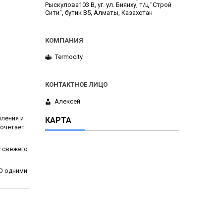
Рыскулова103 В, уг. ул. Биянху, т/ц "Строй
Сити", бутик В5, Алматы, Казахстан
Termocity
Алексей
ления и
КАРТА
сочетает
у свежего
O одними