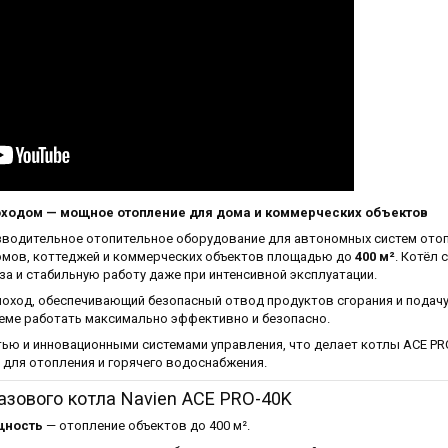
моходом — мощное отопление для дома и коммерческих объектов
водительное отопительное оборудование для автономных систем отоп
омов, коттеджей и коммерческих объектов площадью до
400 м²
. Котёл 
за и стабильную работу даже при интенсивной эксплуатации.
оход, обеспечивающий безопасный отвод продуктов сгорания и подач
теме работать максимально эффективно и безопасно.
ью и инновационными системами управления, что делает котлы ACE PR
 для отопления и горячего водоснабжения.
зового котла Navien ACE PRO-40K
щность
— отопление объектов до 400 м².