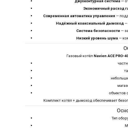
Двухконтурная система
— от
Экономичный расход г
Современная автоматика управления
— подд
Надёжный коаксиальный дымоход
— 
Система безопасности
— за
Низкий уровень шума
— ком
О
Газовый котёл
Navien ACE PRO-4
частн
та
небольши
магаз
объектов 
Комплект котёл + дымоход обеспечивает безоп
Осн
Тип обор
М