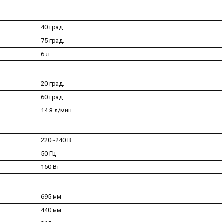
40 град.
75 град.
6 л
20 град.
60 град.
14.3 л/мин
220~240 В
50 Гц
150 Вт
695 мм
440 мм