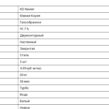
KD Navien
Южная Корея
Газообразное
91.7 %
Двухконтурный
Настенный
Закрытая
Сталь
2 шт
4.39 куб. м/час
30 кг
36 мес
Турбо
Вода
Белый
Новое