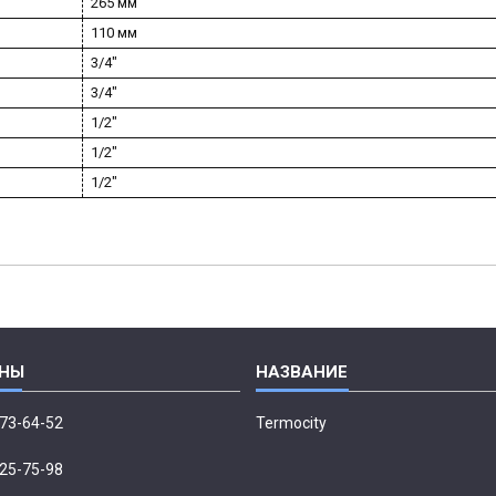
265 мм
110 мм
3/4"
3/4"
1/2"
1/2"
1/2"
673-64-52
Termocity
p
225-75-98