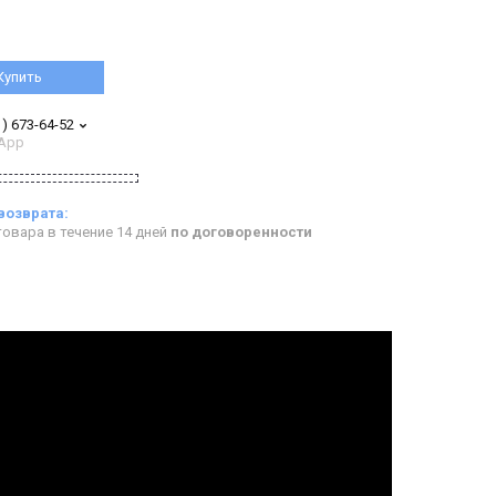
Купить
1) 673-64-52
App
овара в течение 14 дней
по договоренности