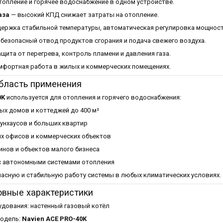
опление и горячее водоснабжение в одном устройстве.
аза
— высокий КПД снижает затраты на отопление.
ержка стабильной температуры, автоматическая регулировка мощност
безопасный отвод продуктов сгорания и подача свежего воздуха.
щита от перегрева, контроль пламени и давления газа.
фортная работа в жилых и коммерческих помещениях.
бласть применения
0K
используется для отопления и горячего водоснабжения:
ых домов и коттеджей до 400 м²
унхаусов и больших квартир
х офисов и коммерческих объектов
инов и объектов малого бизнеса
с автономными системами отопления
асную и стабильную работу системы в любых климатических условиях.
овные характеристики
удования: настенный газовый котёл
одель:
Navien ACE PRO-40K