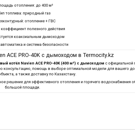
ощадь отопления: до 400 м²
Тип топлива: природный газ
хконтурный: отопление + ГВС
 коэффициент полезного действия
ктуется коаксиальным дымоходом
автоматика и система безопасности
ien ACE PRO-40K с дымоходом в Termocity.kz
вый котёл Navien ACE PRO-40K (400 м²) с дымоходом
с официальной 
 консультацию, помощь в выборе оптимальной модели для вашего до
бъекта, а также доставку по Казахстану.
ное решение для эффективного отопления и горячего водоснабжения о
большой площади.