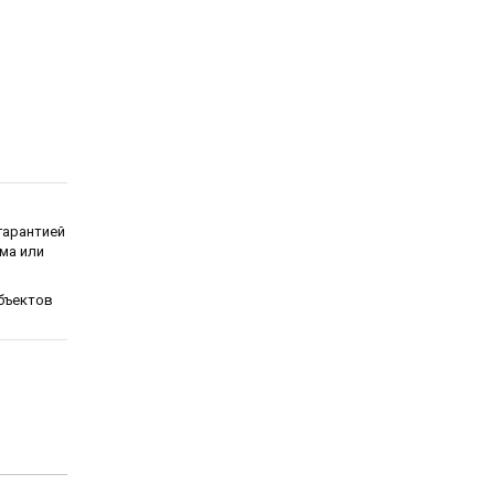
гарантией
ма или
бъектов