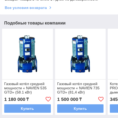
Все условия возврата
Подобные товары компании
Газовый котёл средней
Газовый котёл средней
Коте
мощности « NAVIEN 535
мощности « NAVIEN 735
PRO-
GTD» (58.1 кВт)
GTD» (81,4 кВт)
дым
1 180 000
1 500 000
345
₸
₸
Купить
Купить