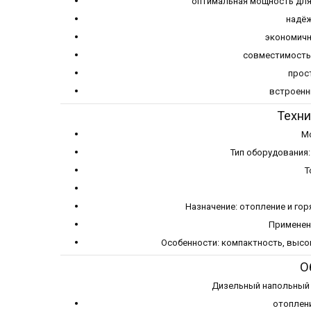
оптимальная мощность для
надёж
экономичн
совместимость 
прос
встроенн
Техни
М
Тип оборудования
Т
Назначение: отопление и го
Применен
Особенности: компактность, высо
О
Дизельный напольный
отоплени