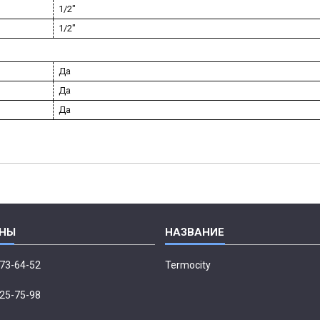
1/2"
1/2"
Да
Да
Да
673-64-52
Termocity
p
225-75-98