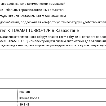
чей водой жилых и коммерческих помещений
 и небольших производственных объектов
ствующим или нестабильным газоснабжением
одоснабжение, поддерживая комфортную температуру и удобство экспл
тёл KITURAMI TURBO-17R в Казахстане
-магазине отопительного оборудования
Termocity.kz
. В каталоге предс
в KITURAMI TURBO, комплектующих и систем автоматики для отопления
дель под ваши задачи и проконсультируют по монтажу и эксплуатации
Kiturami
Южная Корея
19.8 кВт