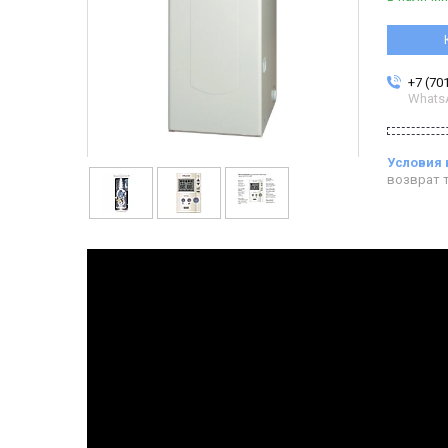
+7 (70
Whats
возврат т