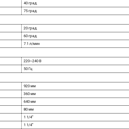
40 град.
75 град.
20 град.
60 град.
7.1 л/мин
220~240 В
50 Гц
920 мм
360 мм
640 мм
80 мм
1 1/4"
1 1/4"