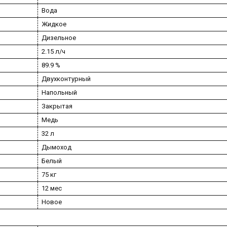
Вода
Жидкое
Дизельное
2.15 л/ч
89.9 %
Двухконтурный
Напольный
Закрытая
Медь
32 л
Дымоход
Белый
75 кг
12 мес
Новое