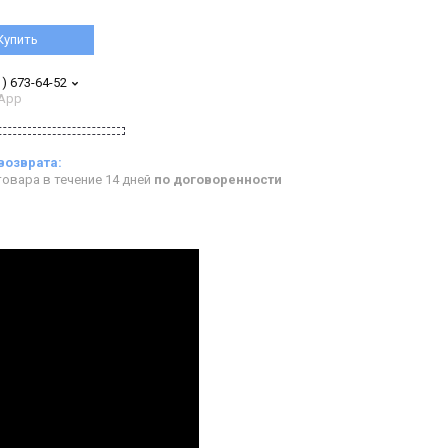
Купить
1) 673-64-52
App
овара в течение 14 дней
по договоренности