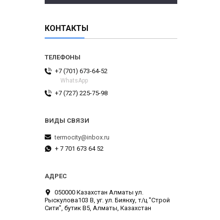
КОНТАКТЫ
+7 (701) 673-64-52
WhatsApp
+7 (727) 225-75-98
termocity@inbox.ru
+ 7 701 673 64 52
050000 Казахстан Алматы ул.
Рыскулова103 В, уг. ул. Биянху, т/ц "Строй
Сити", бутик В5, Алматы, Казахстан