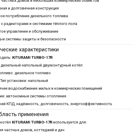
 частных домов и небольших коммерческих объектов
ная и долговечная конструкция
ое потребление дизельного топлива
с радиаторами и системами тёплого пола
тое управление и обслуживание
ые системы защиты и безопасности
ческие характеристики
одель:
KITURAMI TURBO-17R
: дизельный напольный двухконтурный котёл
опливо: дизельное топливо
Тип установки: напольный
рячее водоснабжение жилых и коммерческих помещений
ие: автономные системы отопления
кий КПД, надёжность, долговечность, энергоэффективность
бласть применения
 котёл
KITURAMI TURBO-17R
используется для:
я частных домов, коттеджей и дач