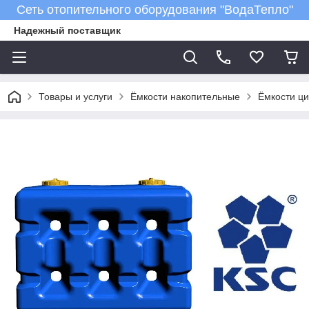
Сеть отопительного оборудования "ВодаТепло"
Надежный поставщик
Товары и услуги
Ёмкости накопительные
Ёмкости ци