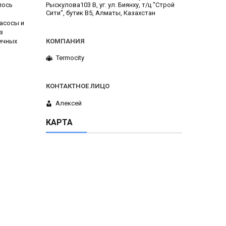
Рыскулова103 В, уг. ул. Биянху, т/ц "Строй
лось
Сити", бутик В5, Алматы, Казахстан
асосы и
з
ичных
Termocity
Алексей
КАРТА