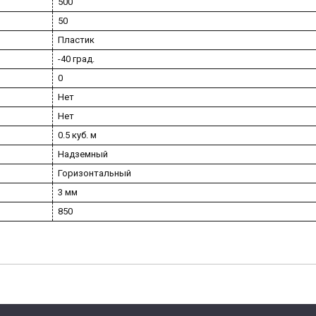
500
50
Пластик
-40 град.
0
Нет
Нет
0.5 куб. м
Надземный
Горизонтальный
3 мм
850