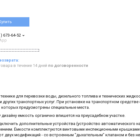
Купить
1) 673-64-52
App
овара в течение 14 дней
по договоренности
ехнике для перевозки воды, дизельного топлива и технических жидкос
 других транспортных услуг. При установке на транспортном средстве
я которых предусмотрены специальные места.
дизайну емкость органично впишется на приусадебном участке.
дключить дополнительные устройства (устройство автоматического н
авлением. Ёмкости комплектуются винтовыми инспекционными крышками
 двух модификаций - со встроенным "дыхательным" клапаном и без не