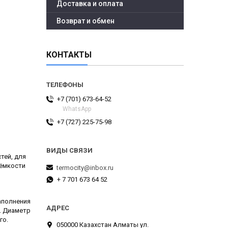
Доставка и оплата
Возврат и обмен
КОНТАКТЫ
+7 (701) 673-64-52
WhatsApp
+7 (727) 225-75-98
тей, для
 ёмкости
termocity@inbox.ru
+ 7 701 673 64 52
аполнения
. Диаметр
го.
050000 Казахстан Алматы ул.