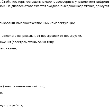
м. Стабилизаторы оснащены микропроцессорным управлением, цифро
жки. На дисплее отображается входное/выходное напряжение, присутс
ользования высококачественных комплектующих;
высокого напряжения, от перегрева и от перегрузки;
жения (электромеханический тип);
апряжения;
(электромеханический тип);
х;
ды при работе;