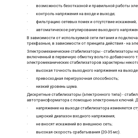
· возможность безотказной и правильной работы элект
· контроль напряжения на входе и выходе;
· фильтрацию сетевых помех и отсутствие искажений;
· автоматическое регулирование выходного напряжен
В зависимости от используемой сети питания и подключ
трехфазные, в зависимости от принципа действия - на э
Электромеханические стабилизаторы - стабилизаторы н
включенный в первичную обмотку вольто-добавочного т
электромеханических стабилизаторов характерны некот
· высокая точность выходного напряжения на выходе 
· превосходная перегрузочная способность;
· низкий уровень шума.
Дискретные стабилизаторы (электронного типа) - стаби
автотрансформатора с помощью электронных ключей. Д
· напряжение на выходе стабилизатора изменяется сту
· широкий диапазон входного напряжения;
· не вносят искажений во внешнюю сеть;
· высокая скорость срабатывания (20-35 мс).