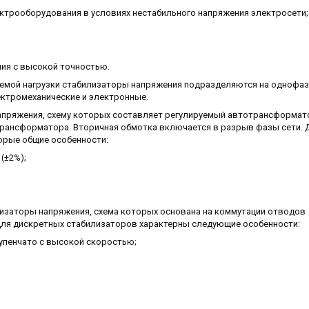
ро­оборудования в условиях нестабильного напряжения электросети;
ия с высокой точностью.
аемой нагрузки стабилизаторы напряжения подразде­ляются на однофаз
лектромеханические и электронные.
апряжения, схему которых составляет регулируемый автотрансформат
рансформатора. Вторичная обмотка включается в разрыв фазы сети. 
орые общие особенности:
(±2%);
лизаторы напряжения, схема которых основана на коммутации отводов
ля дискретных стабилизаторов характерны следующие особенности:
пенчато с высокой скоростью;