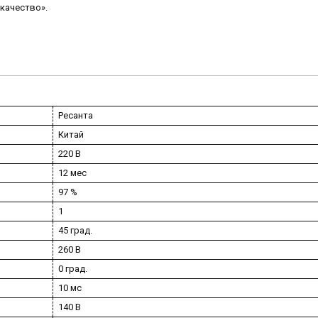
качество».
Ресанта
Китай
220 В
12 мес
97 %
1
45 град.
260 В
0 град.
10 мс
140 В