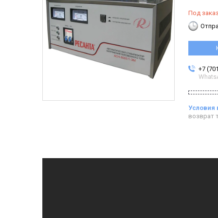
Под зака
Отпра
+7 (70
Whats
возврат т