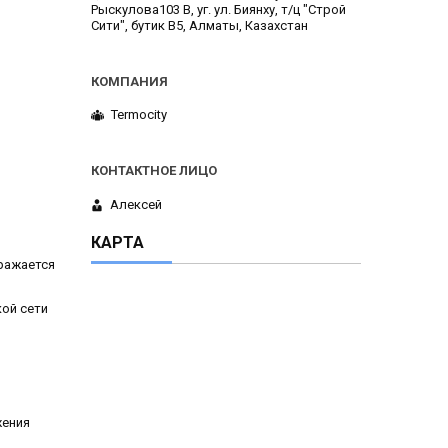
Рыскулова103 В, уг. ул. Биянху, т/ц "Строй
Сити", бутик В5, Алматы, Казахстан
Termocity
Алексей
КАРТА
ражается
ой сети
жения