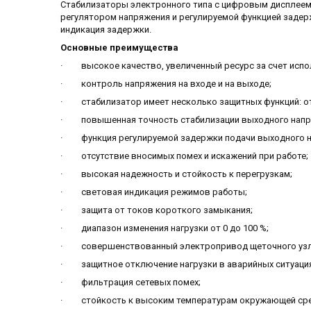
Стабилизаторы электронного типа с цифровым дисплее
регулятором напряжения и регулируемой функцией задер
индикация задержки.
Основные преимущества
· высокое качество, увеличенный ресурс за счет исп
· контроль напряжения на входе и на выходе;
· стабилизатор имеет несколько защитных функций: от 
· повышенная точность стабилизации выходного напря
· функция регулируемой задержки подачи выходного н
· отсутствие вносимых помех и искажений при работе;
· высокая надежность и стойкость к перегрузкам;
· световая индикация режимов работы;
· защита от токов короткого замыкания;
· диапазон изменения нагрузки от 0 до 100 %;
· совершенствованный электропривод щеточного узла 
· защитное отключение нагрузки в аварийных ситуация
· фильтрация сетевых помех;
· стойкость к высоким температурам окружающей сре