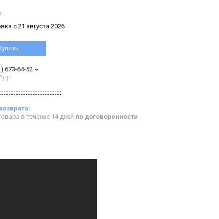
з
вка с 21 августа 2026
Купить
1) 673-64-52
App
овара в течение 14 дней
по договоренности