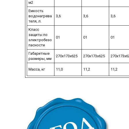
м2
Емкость
водонагрева
3,6
3,6
3,6
теля, л.
Класс
защиты по
01
01
01
электробезо
пасности
Габаритные
270х173х625
270х173х625
270х173х6
размеры, мм
Масса, кг
11,0
11,2
11,2