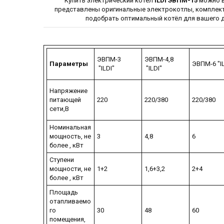
Купить электрический котёл
ILDI ЭВПМ-15
можно в
представлены оригинальные электрокотлы, комплект
подобрать оптимальный котёл для вашего д
ЭВПМ-3
ЭВПМ-4,8
Параметры
ЭВПМ-6 "IL
"ILDI"
"ILDI"
Напряжение
питающей
220
220/380
220/380
сети,В
Номинальная
мощность, не
3
4,8
6
более , кВт
Ступени
мощности, не
1+2
1,6+3,2
2+4
более , кВт
Площадь
отапливаемо
го
30
48
60
помещения,