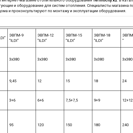
 интернет-магазине отопительного оборудования
Termocity.kz
. В ката
ующие и оборудование для систем отопления. Специалисты магазина п
ома и проконсультируют по монтажу и эксплуатации оборудования.
ЭВПМ-9
ЭВПМ-12
ЭВПМ-15
ЭВПМ-18
ЭВПМ-
DI"
"ILDI"
"ILDI"
"ILDI"
"ILDI"
"
3х380
3х380
3х380
3х380
3х380
9,45
12
15
18
24
3+6
6+6
7,5+7,5
9+9
12+12
95
120
150
180
240