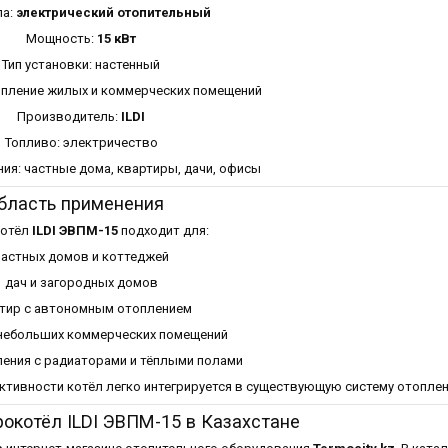
ла:
электрический отопительный
Мощность:
15 кВт
Тип установки: настенный
опление жилых и коммерческих помещений
Производитель:
ILDI
Топливо: электричество
ия: частные дома, квартиры, дачи, офисы
бласть применения
котёл
ILDI ЭВПМ-15
подходит для:
частных домов и коттеджей
дач и загородных домов
тир с автономным отоплением
небольших коммерческих помещений
ления с радиаторами и тёплыми полами
тивности котёл легко интегрируется в существующую систему отоплен
рокотёл ILDI ЭВПМ-15 в Казахстане