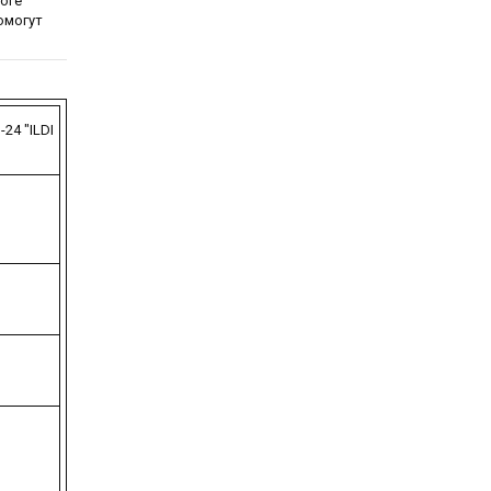
логе
омогут
24 "ILDI