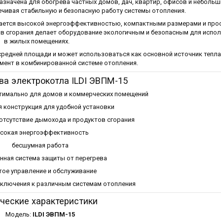
значена для обогрева частных домов, дач, квартир, офисов и небольш
чивая стабильную и безопасную работу системы отопления.
ичается высокой энергоэффективностью, компактными размерами и про
ов сгорания делает оборудование экологичным и безопасным для испо
в жилых помещениях.
редней площади и может использоваться как основной источник тепла
мент в комбинированной системе отопления.
а электрокотла ILDI ЭВПМ-15
тимально для домов и коммерческих помещений
 конструкция для удобной установки
отсутствие дымохода и продуктов сгорания
сокая энергоэффективность
бесшумная работа
нная система защиты от перегрева
тое управление и обслуживание
ключения к различным системам отопления
ческие характеристики
Модель:
ILDI ЭВПМ-15