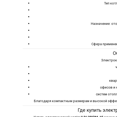
Тип кот
Назначение: от
Сфера применен
О
Электро
квар
офисов и 
систем отоп
Благодаря компактным размерам и высокой эффек
Где купить элект