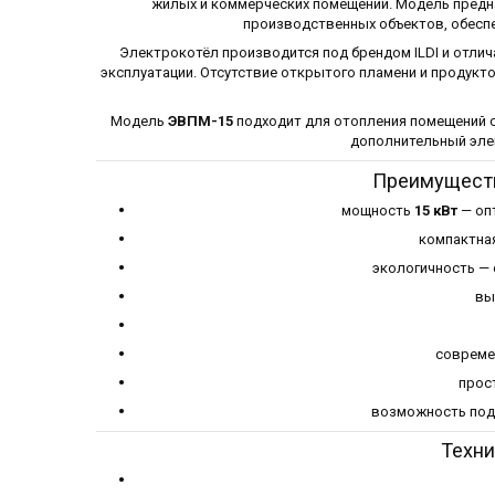
жилых и коммерческих помещений. Модель предна
производственных объектов, обеспе
Электрокотёл производится под брендом ILDI и отл
эксплуатации. Отсутствие открытого пламени и продукт
Модель
ЭВПМ-15
подходит для отопления помещений с
дополнительный эле
Преимуществ
мощность
15 кВт
— оп
компактная
экологичность — 
вы
совреме
прос
возможность под
Техни