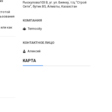
их
Рыскулова103 В, уг. ул. Биянху, т/ц "Строй
Сити", бутик В5, Алматы, Казахстан
стотой
льзования
 или как
Termocity
Алексей
КАРТА