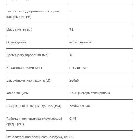
Точность поддержания выходного
2
напряжения (%)
Масса нетто (кг)
71
Охлаждение
естественное
Время регулирования (мс)
10
Искажение синусоиды
отсутствует
Высоковольтная защита (В)
260±5
Класс защиты
IP 20 (негерметизирован)
Габаритные размеры, Д×Ш×В (мм)
750х390х430
Рабочая температура окружающей
0-45
среды (оС)
Относительная влажность воздуха, не
80