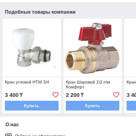
Подобные товары компании
Кран угловой HTM 3/4
Кран Шаровой 1\2 п\м
Кран
Комфорт
3 400
2 200
3 4
₸
₸
Купить
Купить
О нас