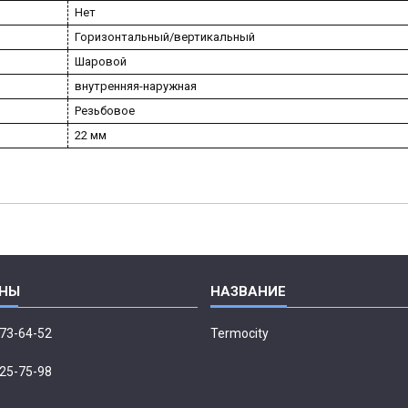
Нет
Горизонтальный/вертикальный
Шаровой
внутренняя-наружная
Резьбовое
22 мм
673-64-52
Termocity
p
225-75-98