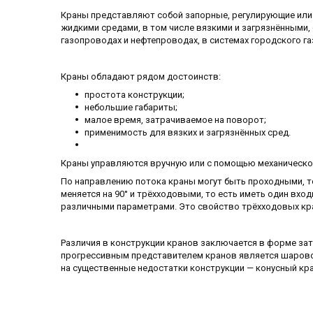
Краны представляют собой запорные, регулирующие или
жидкими средами, в том числе вязкими и загрязнёнными,
газопроводах и нефтепроводах, в системах городского газ
Краны обладают рядом достоинств:
простота конструкции;
небольшие габариты;
малое время, затрачиваемое на поворот;
применимость для вязких и загрязнённых сред.
Краны управляются вручную или с помощью механическог
По направлению потока краны могут быть проходными, то
меняется на 90° и трёхходовыми, то есть иметь один вхо
различными параметрами. Это свойство трёхходовых кран
Различия в конструкции кранов заключается в форме зат
прогрессивным представителем кранов является шаровой
на существенные недостатки конструкции — конусный кр