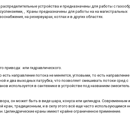
 распределительные устройства и предназначены для работы с газооб
 суспензиями, , Краны предназначены для работы на на магистральных
оснабжения, на резервуарах, котлах и в других областях.
о привода: или гидравлического.
 есть направление потока не меняется, угловыми, то есть направление
дной и два выходных патрубка, что позволяет смешивать потоки сред с
ов используется в сантехнике в устройстве под названием смеситель
вора, он может быть в виде шара, конуса или цилиндра. Современным 
 кран, традиционным, и в силу этого всё еще часто использующимся 
ан. Цилиндрические краны имеют крайне ограниченное применение.