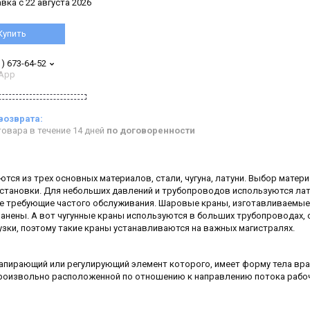
вка с 22 августа 2026
Купить
1) 673-64-52
App
овара в течение 14 дней
по договоренности
тся из трех основных материалов, стали, чугуна, латуни. Выбор матер
 установки. Для небольших давлений и трубопроводов используются ла
не требующие частого обслуживания. Шаровые краны, изготавливаемые 
анены. А вот чугунные краны используются в больших трубопроводах, 
зки, поэтому такие краны устанавливаются на важных магистралях.
пирающий или регулирующий элемент которого, имеет форму тела вр
, произвольно расположенной по отношению к направлению потока рабо