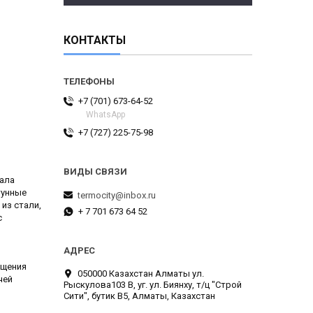
КОНТАКТЫ
+7 (701) 673-64-52
WhatsApp
+7 (727) 225-75-98
иала
тунные
termocity@inbox.ru
из стали,
+ 7 701 673 64 52
с
ащения
050000 Казахстан Алматы ул.
чей
Рыскулова103 В, уг. ул. Биянху, т/ц "Строй
Сити", бутик В5, Алматы, Казахстан