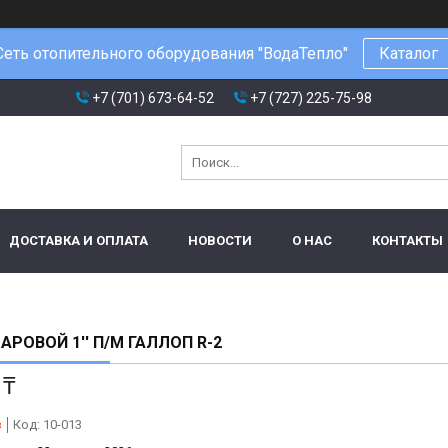
Сеть отопительного оборудования "ВодаТепло"
Каталог
+7 (701) 673-64-52
+7 (727) 225-75-98
ДОСТАВКА И ОПЛАТА
НОВОСТИ
О НАС
КОНТАКТЫ
АРОВОЙ 1'' П/М ГАЛЛОП R-2
 ₸
з
Код:
10-013