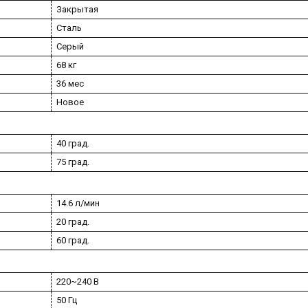
Закрытая
Сталь
Серый
68 кг
36 мес
Новое
40 град.
75 град.
14.6 л/мин
20 град.
60 град.
220~240 В
50 Гц