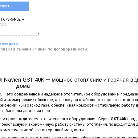
Купить
1) 673-64-52
App
овара в течение 14 дней
по договоренности
 Navien GST 40K — мощное отопление и горячая во
дома
K — это современное и надёжное отопительное оборудование, предназ
 и коммерческих объектов, а также для стабильного горячего водосн
экономичный расход газа, обеспечивая комфорт и стабильную работу 
стабильном давлении газа.
вым производителем отопительного оборудования. Серия
GST 40K
созда
т безопасную и экономичную работу системы отопления, подходит для 
 коммерческих объектов средней мощности.
долговечность, а встроенная автоматика обеспечивает контроль темп