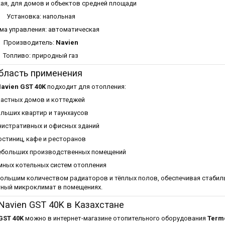
ая, для домов и объектов средней площади
Установка: напольная
ма управления: автоматическая
Производитель:
Navien
Топливо: природный газ
бласть применения
avien GST 40K
подходит для отопления:
частных домов и коттеджей
льших квартир и таунхаусов
истративных и офисных зданий
остиниц, кафе и ресторанов
небольших производственных помещений
ных котельных систем отопления
большим количеством радиаторов и тёплых полов, обеспечивая стабил
ный микроклимат в помещениях.
 Navien GST 40K в Казахстане
GST 40K
можно в интернет-магазине отопительного оборудования
Termo