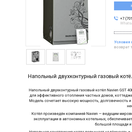
+7 (70
Whats
возврат т
Напольный двухконтурный газовый котёл
Напольный двухконтурный газовый котёл Navien GST 40
для эффективного отопления частных домов, коттеджей
Модель сочетает высокую мощность, долговечность и 
не
Котёл произведён компанией Navien — ведущим миро
эксплуатации в автономных котельных, обеспечивае
большой площади и
Напольная конструкция котла повышает надёжность и 