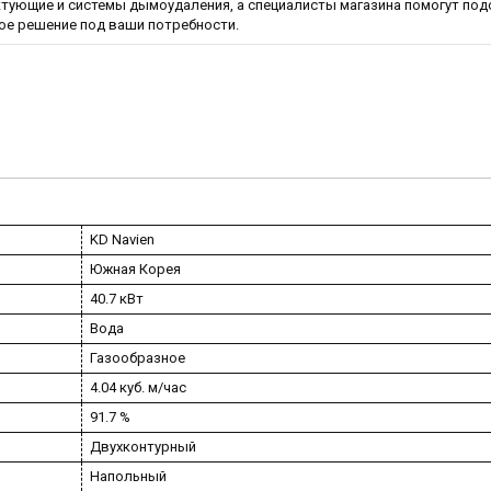
тующие и системы дымоудаления, а специалисты магазина помогут под
ое решение под ваши потребности.
KD Navien
Южная Корея
40.7 кВт
Вода
Газообразное
4.04 куб. м/час
91.7 %
Двухконтурный
Напольный