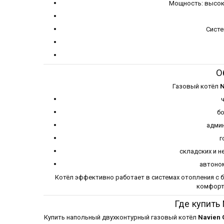
Мощность: высок
Систе
О
Газовый котёл
N
бо
админ
г
складских и 
автоном
Котёл эффективно работает в системах отопления с 
комфорт
Где купить
Купить напольный двухконтурный газовый котёл
Navien 