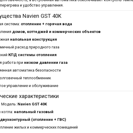
 перегрева и удобство управления.
ущества Navien GST 40K
ая система:
отопление + горячая вода
пления
домов, коттеджей и коммерческих объектов
ёжная
напольная конструкция
мичный расход природного газа
окий
КПД системы отопления
я работа при
низком давлении газа
енная автоматика безопасности
олговечный теплообменник
тое управление и обслуживание
ческие характеристики
Модель:
Navien GST 40K
п котла:
напольный газовый
двухконтурный (отопление + ГВС)
опление жилых и коммерческих помещений