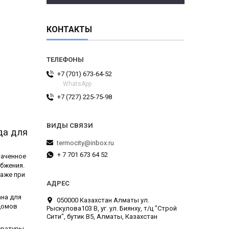
КОНТАКТЫ
+7 (701) 673-64-52
WhatsApp
+7 (727) 225-75-98
да для
termocity@inbox.ru
+ 7 701 673 64 52
наченное
абжения.
даже при
на для
050000 Казахстан Алматы ул.
домов
Рыскулова103 В, уг. ул. Биянху, т/ц "Строй
Сити", бутик В5, Алматы, Казахстан
ературы,