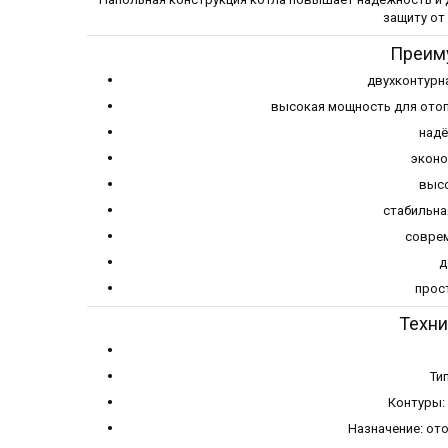
защиту от
Преим
двухконтурн
высокая мощность для ото
над
эконо
выс
стабильна
соврем
д
прос
Техни
Ти
Контуры:
Назначение: от