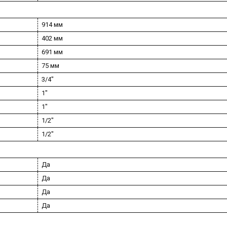
914 мм
402 мм
691 мм
75 мм
3/4"
1"
1"
1/2"
1/2"
Да
Да
Да
Да