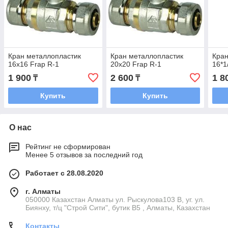
Кран металлопластик
Кран металлопластик
Кран
16x16 Frap R-1
20x20 Frap R-1
16*1
1 900
2 600
1 8
₸
₸
Купить
Купить
О нас
Рейтинг не сформирован
Менее 5 отзывов за последний год
Работает с 28.08.2020
г. Алматы
050000 Казахстан Алматы ул. Рыскулова103 В, уг. ул.
Биянху, т/ц "Строй Сити", бутик В5 , Алматы, Казахстан
Контакты