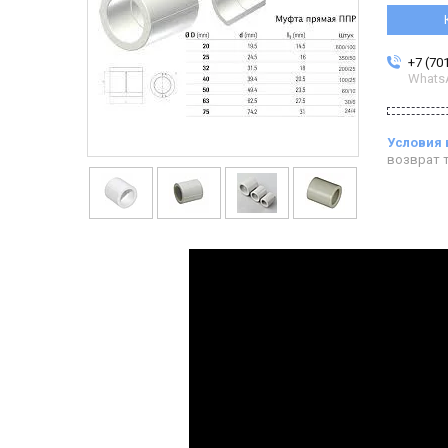
+7 (70
Whats
возврат т