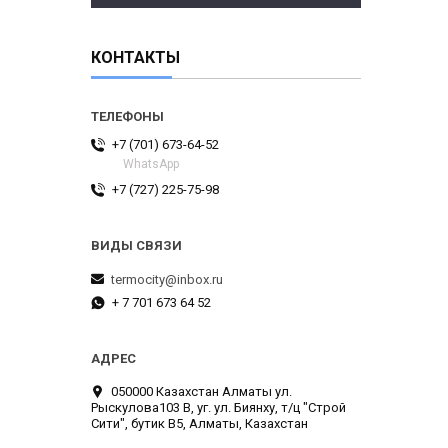
КОНТАКТЫ
+7 (701) 673-64-52
WhatsApp
+7 (727) 225-75-98
termocity@inbox.ru
+ 7 701 673 64 52
050000 Казахстан Алматы ул.
Рыскулова103 В, уг. ул. Биянху, т/ц "Строй
Сити", бутик В5, Алматы, Казахстан