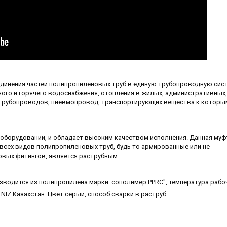
динения частей полипропиленовых труб в единую трубопроводную сист
ого и горячего водоснабжения, отопления в жилых, административных,
 трубопроводов, пневмопровод, транспортирующих вещества к которы
оборудовании, и обладает высоким качеством исполнения. Данная муф
всех видов полипропиленовых труб, будь то армированные или не
овых фитингов, является раструбным.
 производится из полипропилена марки сополимер PPRC", температура раб
NIZ Казахстан. Цвет серый, способ сварки в раструб.