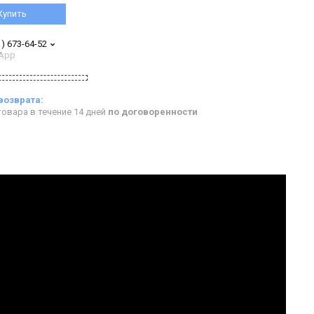
Купить
1) 673-64-52
App
овара в течение 14 дней
по договоренности