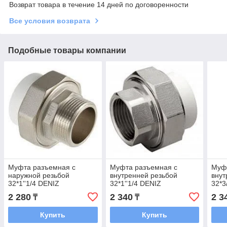
Возврат товара в течение 14 дней по договоренности
Все условия возврата
Подобные товары компании
Муфта разъемная с
Муфта разъемная с
Муф
наружной резьбой
внутренней резьбой
внут
32*1''1/4 DENIZ
32*1''1/4 DENIZ
32*3
2 280
2 340
2 3
₸
₸
Купить
Купить