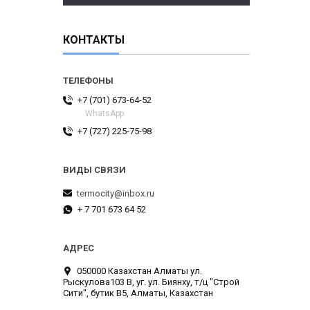
КОНТАКТЫ
+7 (701) 673-64-52
WhatsApp
+7 (727) 225-75-98
termocity@inbox.ru
+ 7 701 673 64 52
050000 Казахстан Алматы ул.
Рыскулова103 В, уг. ул. Биянху, т/ц "Строй
Сити", бутик В5, Алматы, Казахстан