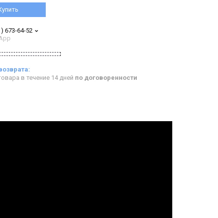
Купить
1) 673-64-52
App
овара в течение 14 дней
по договоренности