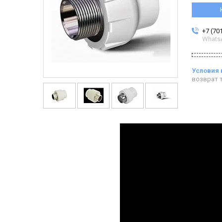
+7 (70
Whats
возврат т