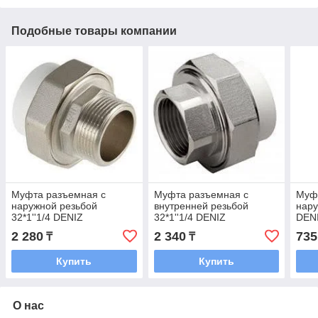
Подобные товары компании
Муфта разъемная с
Муфта разъемная с
Муф
наружной резьбой
внутренней резьбой
нару
32*1''1/4 DENIZ
32*1''1/4 DENIZ
DEN
2 280
2 340
735
₸
₸
Купить
Купить
О нас