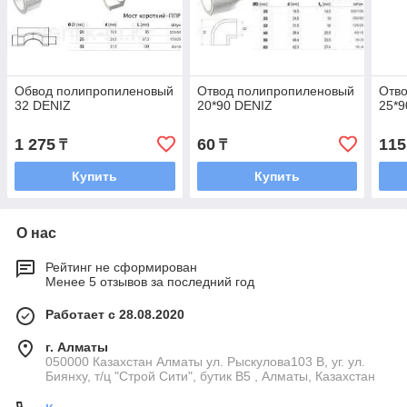
Обвод полипропиленовый
Отвод полипропиленовый
Отв
32 DENIZ
20*90 DENIZ
25*9
1 275
60
115
₸
₸
Купить
Купить
О нас
Рейтинг не сформирован
Менее 5 отзывов за последний год
Работает с 28.08.2020
г. Алматы
050000 Казахстан Алматы ул. Рыскулова103 В, уг. ул.
Биянху, т/ц "Строй Сити", бутик В5 , Алматы, Казахстан