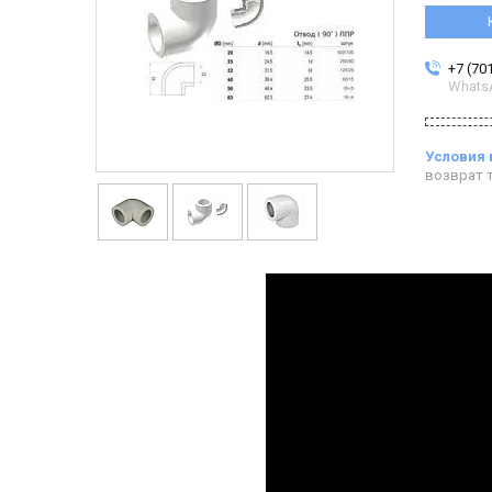
+7 (70
Whats
возврат т