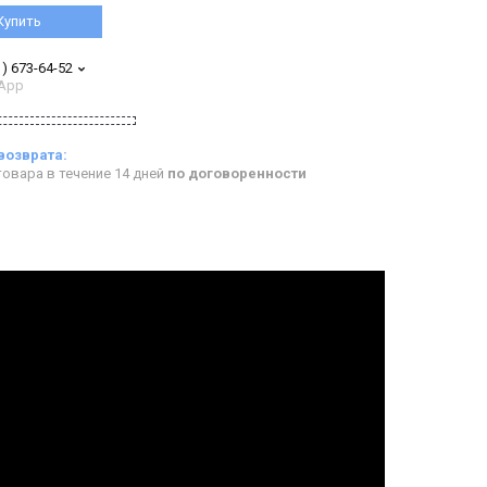
Купить
1) 673-64-52
App
овара в течение 14 дней
по договоренности