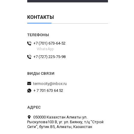
КОНТАКТЫ
+7 (701) 673-64-52
WhatsApp
+7 (727) 225-75-98
termocity@inbox.ru
+ 7 701 673 64 52
050000 Казахстан Алматы ул.
Рыскулова103 В, уг. ул. Биянху, т/ц "Строй
Сити", бутик В5, Алматы, Казахстан