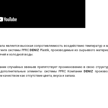
ала является высокая сопротивляемость воздействию температур и х
тинги системы PPRC
DENIZ
Plastik, производимые из сырьевого материа
чей и холодной воды.
ании случайных звеньев препятствует проникновению в свою структур
и дополнительные элементы системы PPRC Компании
DENIZ
произво
качеством как отсутствие цвета, вкуса и запаха.