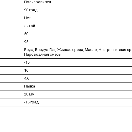
Полипропилен
90 град.
Нет
литой
50
95
Вода, Воздух, Газ, Жидкая среда, Масло, Неагрессивная ср
Пароводяная смесь
-15
16
4.6
Пайка
20 мм
-15 град.