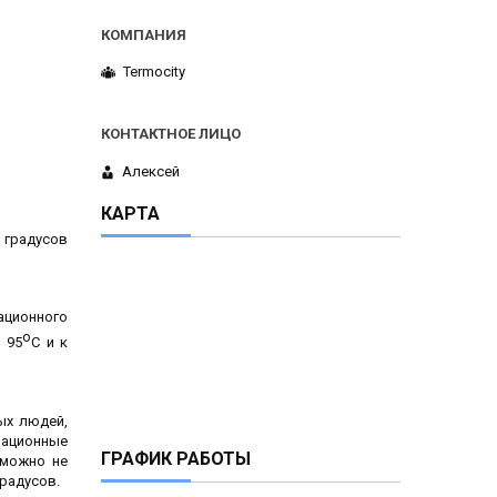
Termocity
Алексей
КАРТА
 градусов
ационного
о
 95
С и к
ых людей,
зационные
ГРАФИК РАБОТЫ
 можно не
градусов.