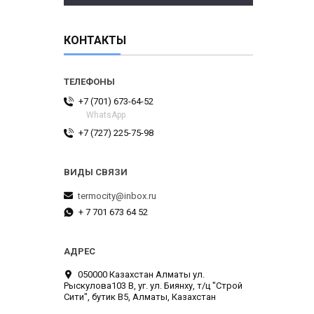
КОНТАКТЫ
+7 (701) 673-64-52
WhatsApp
+7 (727) 225-75-98
termocity@inbox.ru
+ 7 701 673 64 52
050000 Казахстан Алматы ул.
Рыскулова103 В, уг. ул. Биянху, т/ц "Строй
Сити", бутик В5, Алматы, Казахстан