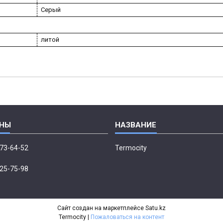
Серый
литой
673-64-52
Termocity
p
225-75-98
Сайт создан на маркетплейсе
Satu.kz
Termocity |
Пожаловаться на контент