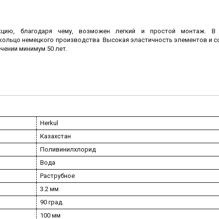
кцию, благодаря чему, возможен легкий и простой монтаж. В 
 кольцо немецкого производства Высокая эластичность элементов и с
чении минимум 50 лет.
Herkul
Казахстан
Поливинилхлорид
Вода
Раструбное
3.2 мм
90 град.
100 мм