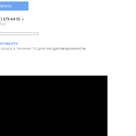
Купить
1) 673-64-52
App
овара в течение 14 дней
по договоренности