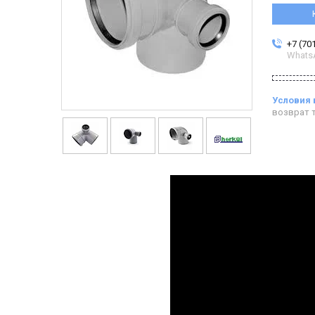
+7 (70
Whats
возврат т