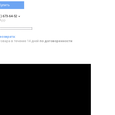
Купить
1) 673-64-52
App
овара в течение 14 дней
по договоренности