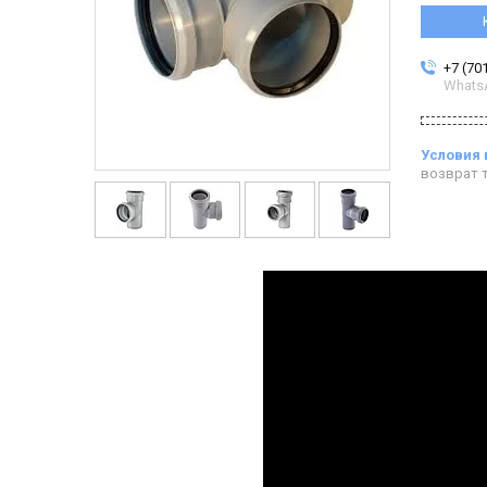
+7 (70
Whats
возврат т