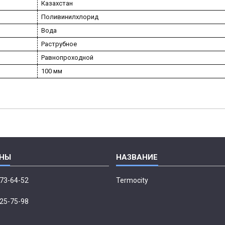
Казахстан
Поливинилхлорид
Вода
Раструбное
Равнопроходной
100 мм
673-64-52
Termocity
p
225-75-98