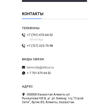
КОНТАКТЫ
+7 (701) 673-64-52
WhatsApp
+7 (727) 225-75-98
termocity@inbox.ru
+ 7 701 673 64 52
050000 Казахстан Алматы ул.
Рыскулова103 В, уг. ул. Биянху, т/ц "Строй
Сити", бутик В5, Алматы, Казахстан