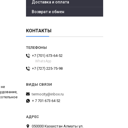
Доставка и оплата
Возврат и обмен
КОНТАКТЫ
+7 (701) 673-64-52
WhatsApp
+7 (727) 225-75-98
 не
удование,
termocity@inbox.ru
 котельное
+ 7 701 673 64 52
050000 Казахстан Алматы ул.