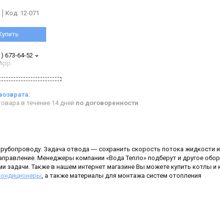
Код:
12-071
Купить
1) 673-64-52
App
овара в течение 14 дней
по договоренности
трубопроводу. Задача отвода ― сохранить скорость потока жидкости и
аправление. Менеджеры компании «Вода Тепло» подберут и другое обор
и задачи. Также в нашем интернет магазине Вы можете купить котлы и
кондиционеры
, а также материалы для монтажа систем отопления