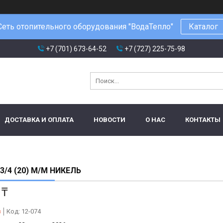
Сеть отопительного оборудования "ВодаТепло"
Каталог
+7 (701) 673-64-52
+7 (727) 225-75-98
ДОСТАВКА И ОПЛАТА
НОВОСТИ
О НАС
КОНТАКТЫ
3/4 (20) М/М НИКЕЛЬ
 ₸
з
Код:
12-074