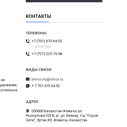
КОНТАКТЫ
+7 (701) 673-64-52
WhatsApp
+7 (727) 225-75-98
termocity@inbox.ru
 не
удование,
+ 7 701 673 64 52
 котельное
050000 Казахстан Алматы ул.
Рыскулова103 В, уг. ул. Биянху, т/ц "Строй
Сити", бутик В5, Алматы, Казахстан