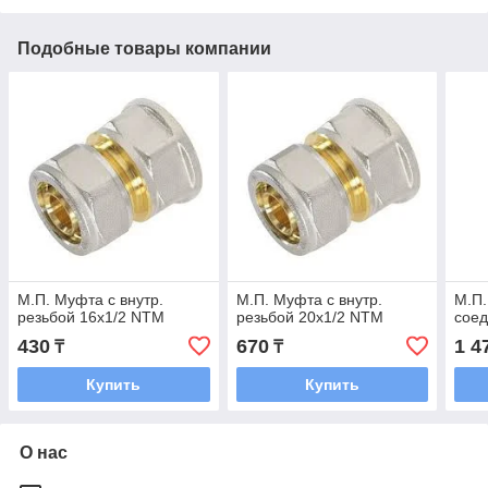
Подобные товары компании
М.П. Муфта с внутр.
М.П. Муфта с внутр.
М.П
резьбой 16х1/2 NTM
резьбой 20х1/2 NTM
сое
430
670
1 4
₸
₸
Купить
Купить
О нас