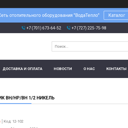
Сеть отопительного оборудования "ВодаТепло"
Каталог
+7 (701) 673-64-52
+7 (727) 225-75-98
ДОСТАВКА И ОПЛАТА
НОВОСТИ
О НАС
КОНТАКТЫ
К ВН/НР/ВН 1/2 НИКЕЛЬ
з
Код:
12-102