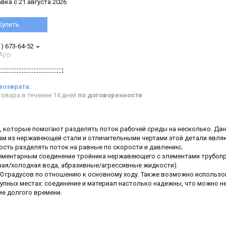
вка с 21 августа 2026
Купить
1) 673-64-52
App
овара в течение 14 дней
по договоренности
, которые помогают разделять поток рабочей среды на несколько. Да
ам из нержавеющей стали и отличительными чертами этой детали явля
ость разделять поток на равные по скорости и давлению;
элементарным соединение тройника нержавеющего с элементами трубоп
ячая/холодная вода, абразивные/агрессивные жидкости).
90 градусов по отношению к основному ходу. Также возможно использо
упных местах: соединение и материал настолько надежны, что можно н
ие долгого времени.