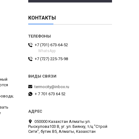
КОНТАКТЫ
+7 (701) 673-64-52
WhatsApp
+7 (727) 225-75-98
нный
ются
termocity@inbox.ru
+ 7 701 673 64 52
ровода;
вать
е
050000 Казахстан Алматы ул.
Рыскулова103 В, уг. ул. Биянху, т/ц "Строй
Сити", бутик В5, Алматы, Казахстан