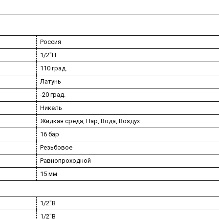
Россия
1/2"Н
110 град.
Латунь
-20 град.
Никель
Жидкая среда, Пар, Вода, Воздух
16 бар
Резьбовое
Равнопроходной
15 мм
1/2"В
1/2"В