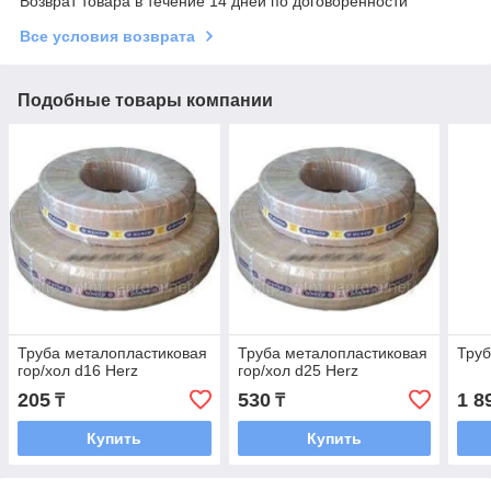
Возврат товара в течение 14 дней по договоренности
Все условия возврата
Подобные товары компании
Труба металопластиковая
Труба металопластиковая
Труб
гор/хол d16 Herz
гор/хол d25 Herz
205
530
1 8
₸
₸
Купить
Купить