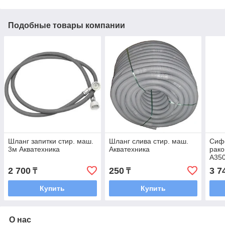
Подобные товары компании
Шланг запитки стир. маш.
Шланг слива стир. маш.
Сифо
3м Акватехника
Акватехника
рако
А35
2 700
250
3 7
₸
₸
Купить
Купить
О нас