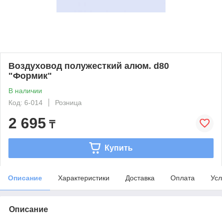
Воздуховод полужесткий алюм. d80
"Формик"
В наличии
Код: 6-014
Розница
2 695
₸
Купить
Описание
Характеристики
Доставка
Оплата
Усл
Описание