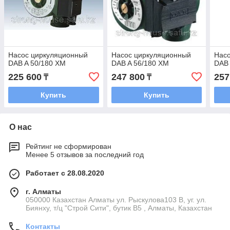
Насос циркуляционный
Насос циркуляционный
Нас
DAB A 50/180 XM
DAB A 56/180 XM
DAB 
225 600
247 800
257
₸
₸
Купить
Купить
О нас
Рейтинг не сформирован
Менее 5 отзывов за последний год
Работает с 28.08.2020
г. Алматы
050000 Казахстан Алматы ул. Рыскулова103 В, уг. ул.
Биянху, т/ц "Строй Сити", бутик В5 , Алматы, Казахстан
Контакты