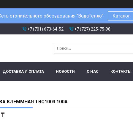
Сеть отопительного оборудования "ВодаТепло"
Каталог
+7 (701) 673-64-52
+7 (727) 225-75-98
ДОСТАВКА И ОПЛАТА
НОВОСТИ
О НАС
КОНТАКТЫ
А КЛЕММНАЯ ТВС1004 100А
 ₸