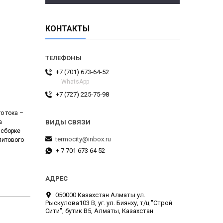
КОНТАКТЫ
+7 (701) 673-64-52
WhatsApp
+7 (727) 225-75-98
о тока –
а
 сборке
termocity@inbox.ru
литового
+ 7 701 673 64 52
050000 Казахстан Алматы ул.
Рыскулова103 В, уг. ул. Биянху, т/ц "Строй
Сити", бутик В5, Алматы, Казахстан