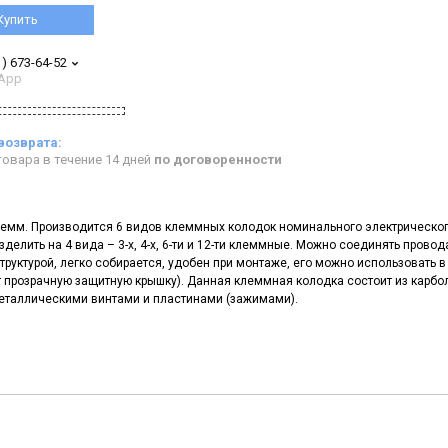
Купить
1) 673-64-52
App
овара в течение 14 дней
по договоренности
лемм. Производится 6 видов клеммных колодок номинального электрическог
разделить на 4 вида – 3-х, 4-х, 6-ти и 12-ти клеммные. Можно соединять провод
труктурой, легко собирается, удобен при монтаже, его можно использовать в
 прозрачную защитную крышку). Данная клеммная колодка состоит из карбо
металлическими винтами и пластинами (зажимами).