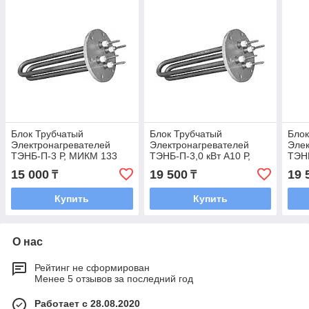
Блок Трубчатый
Блок Трубчатый
Блок
Электронагревателей
Электронагревателей
Элек
ТЭНБ-П-3 Р, МИКМ 133
ТЭНБ-П-3,0 кВт А10 Р,
ТЭНБ
(Сангай)
МИКМ 121 (ЭВПМ)
МИК
15 000
19 500
19 
₸
₸
Купить
Купить
О нас
Рейтинг не сформирован
Менее 5 отзывов за последний год
Работает с 28.08.2020