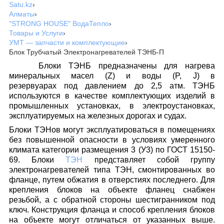
Satu.kz
›
Алматы
›
"STRONG HOUSE" ВодаТепло
›
Товары и Услуги
›
УМТ ― запчасти и комплектующие
›
Блок Трубчатый Электронагревателей ТЭНБ-П
Блоки ТЭНБ предназначены для нагрева
минеральных масел (Z) и воды (P, J) в
резервуарах под давлением до 2,5 атм. ТЭНБ
используются в качестве комплектующих изделий в
промышленных установках, в электроустановках,
эксплуатируемых на железных дорогах и судах.
Блоки ТЭНов могут эксплуатироваться в помещениях
без повышенной опасности в условиях умеренного
климата категории размещения 3 (У3) по ГОСТ 15150-
69. Блоки
ТЭН
представляет собой группу
электронагревателей типа ТЭН, смонтированных во
фланце, путем обжатия в отверстиях последнего. Для
крепления блоков на объекте фланец снабжен
резьбой, а с обратной стороны шестигранником под
ключ. Конструкция фланца и способ крепления блоков
на объекте могут отличаться от указанных выше.