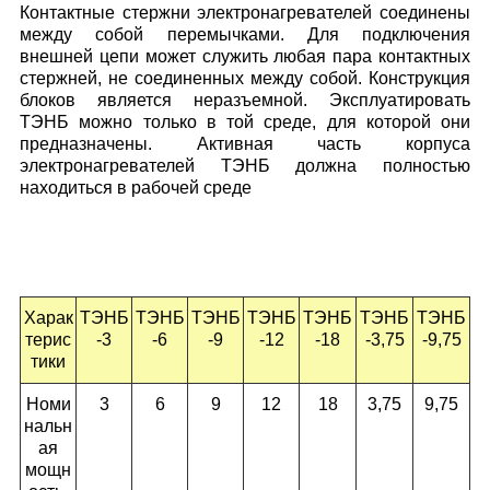
Контактные стержни электронагревателей соединены
между собой перемычками. Для подключения
внешней цепи может служить любая пара контактных
стержней, не соединенных между собой. Конструкция
блоков является неразъемной. Эксплуатировать
ТЭНБ можно только в той среде, для которой они
предназначены. Активная часть корпуса
электронагревателей ТЭНБ должна полностью
находиться в рабочей среде
Харак
ТЭНБ
ТЭНБ
ТЭНБ
ТЭНБ
ТЭНБ
ТЭНБ
ТЭНБ
терис
-3
-6
-9
-12
-18
-3,75
-9,75
тики
Номи
3
6
9
12
18
3,75
9,75
нальн
ая
мощн