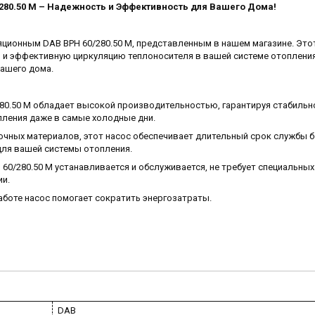
80.50 M – Надежность и Эффективность для Вашего Дома!
ционным DAB BPH 60/280.50 M, представленным в нашем магазине. Это
и эффективную циркуляцию теплоносителя в вашей системе отопления
ашего дома.
80.50 M обладает высокой производительностью, гарантируя стабильн
ления даже в самые холодные дни.
очных материалов, этот насос обеспечивает длительный срок службы б
для вашей системы отопления.
60/280.50 M устанавливается и обслуживается, не требует специальных
ии.
аботе насос помогает сократить энергозатраты.
DAB