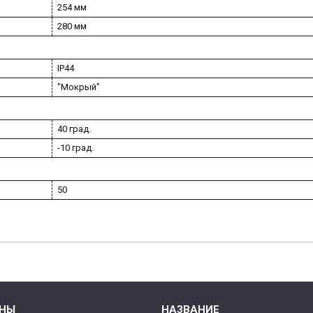
254 мм
280 мм
IP44
"Мокрый"
40 град.
-10 град.
50