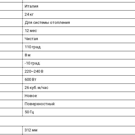
Италия
24 кг
Для системы отопления
12 мес
Чистая
110 град.
8 м
-10 град.
220~240 В
600 Вт
26 куб. м/час
Новое
Поверхностный
50 Гц
312 мм