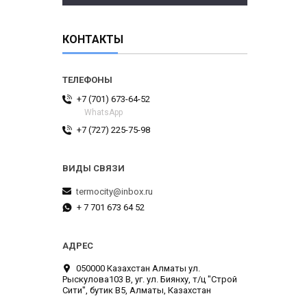
КОНТАКТЫ
+7 (701) 673-64-52
WhatsApp
+7 (727) 225-75-98
termocity@inbox.ru
+ 7 701 673 64 52
050000 Казахстан Алматы ул.
Рыскулова103 В, уг. ул. Биянху, т/ц "Строй
Сити", бутик В5, Алматы, Казахстан