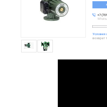
+7 (70
Whats
возврат т