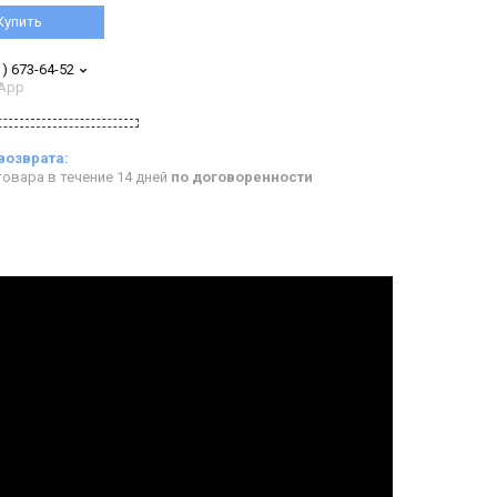
Купить
1) 673-64-52
App
овара в течение 14 дней
по договоренности