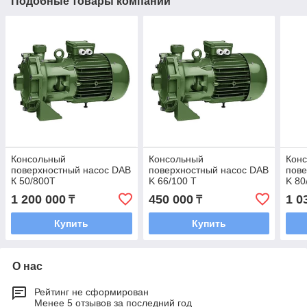
Подобные товары компании
Консольный
Консольный
Кон
поверхностный насос DAB
поверхностный насос DAB
пове
К 50/800Т
K 66/100 T
K 80
1 200 000
450 000
1 0
₸
₸
Купить
Купить
О нас
Рейтинг не сформирован
Менее 5 отзывов за последний год