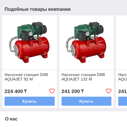
Подобные товары компании
Насосная станция DAB
Насосная станция DAB
Насо
AQUAJET 92 M
AQUAJET 132 M
AQU
224 400
241 200
241
₸
₸
Купить
Купить
О нас