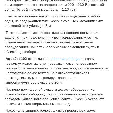
сети переменного тока напряжением 220 – 230 В, частотой
50 Гц. Потребляемая мощность – 1,13 кВт.
Самовсасывающий насос способен осуществлять забор
воды, не содержащей химически активных и механических
примесей, с глубины до 8 м.
Также он может использоваться как станция повышения
давления при подключении к централизованным сетям.
Компактные размеры облегчают задачу размещения
оборудования, как в технологических помещениях, так и
вблизи водозабора.
AquaJet 102
это отличная
насосная станция
на дачу,
поскольку может эксплуатироваться как в непрерывном
режиме (при интенсивном поливе участка), так и в экономном
– автоматика самостоятельно включает/отключает
электродвигатель, контролируя давление в
гидроаккумуляторе емкостью 20 л.
Наличие демпферной емкости делает оборудование
оптимальным выбором для обслуживания систем с малым
расходом: капельного орошения, сантехнических устройств,
автоматических стиральных машин и др.
Насосная станция с реле защиты от перегрузок может